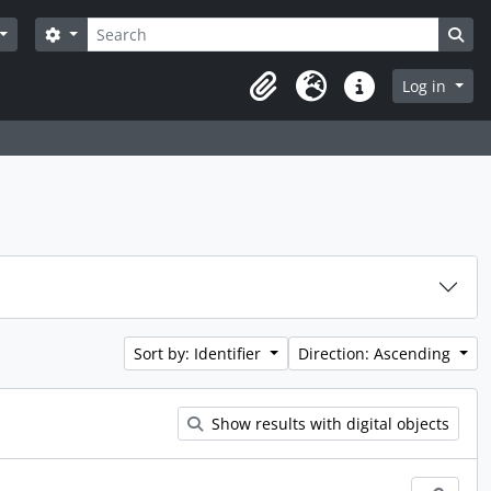
Search
Search options
Sea
Log in
Clipboard
Language
Quick links
Sort by: Identifier
Direction: Ascending
Show results with digital objects