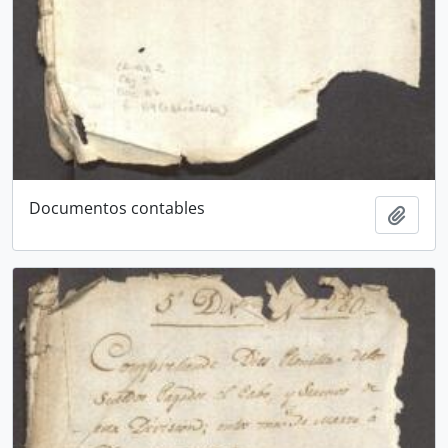
Documentos contables
Add t