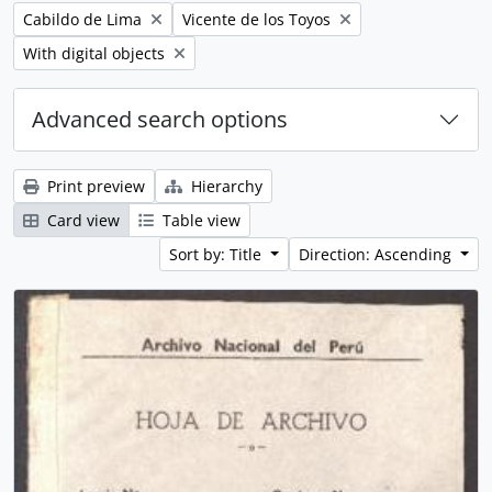
Remove filter:
Remove filter:
Cabildo de Lima
Vicente de los Toyos
Remove filter:
With digital objects
Advanced search options
Print preview
Hierarchy
Card view
Table view
Sort by: Title
Direction: Ascending