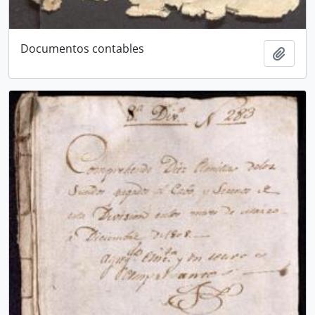
Documentos contables
Add t