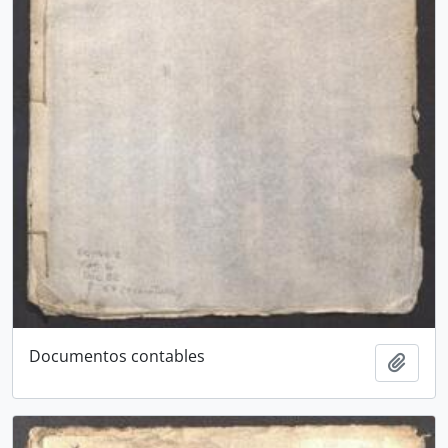
Documentos contables
Add t