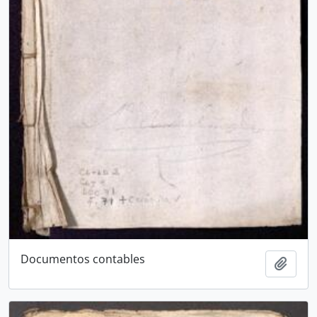
Documentos contables
Add t