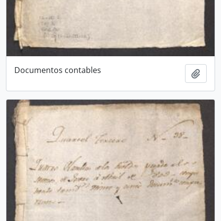
Documentos contables
Add t