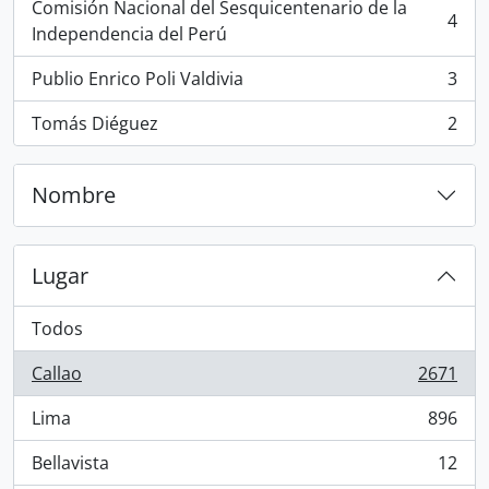
Comisión Nacional del Sesquicentenario de la
4
, 4 resultados
Independencia del Perú
Publio Enrico Poli Valdivia
3
, 3 resultados
Tomás Diéguez
2
, 2 resultados
Nombre
Lugar
Todos
Callao
2671
, 2671 resultados
Lima
896
, 896 resultados
Bellavista
12
, 12 resultados