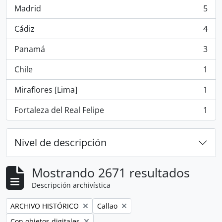
Madrid
5
, 5 resultados
Cádiz
4
, 4 resultados
Panamá
3
, 3 resultados
Chile
1
, 1 resultados
Miraflores [Lima]
1
, 1 resultados
Fortaleza del Real Felipe
1
, 1 resultados
Nivel de descripción
Mostrando 2671 resultados
Descripción archivística
Remove filter:
Remove filter:
ARCHIVO HISTÓRICO
Callao
Remove filter:
Con objetos digitales