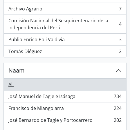
Archivo Agrario
7
, 7 results
Comisión Nacional del Sesquicentenario de la
4
, 4 results
Independencia del Perú
Publio Enrico Poli Valdivia
3
, 3 results
Tomás Diéguez
2
, 2 results
Naam
All
José Manuel de Tagle e Isásaga
734
, 734 results
Francisco de Miangolarra
224
, 224 results
José Bernardo de Tagle y Portocarrero
202
, 202 results