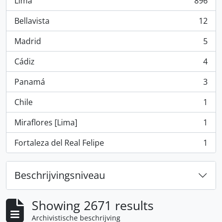
Lima
896
, 896 results
Bellavista
12
, 12 results
Madrid
5
, 5 results
Cádiz
4
, 4 results
Panamá
3
, 3 results
Chile
1
, 1 results
Miraflores [Lima]
1
, 1 results
Fortaleza del Real Felipe
1
, 1 results
Beschrijvingsniveau
Showing 2671 results
Archivistische beschrijving