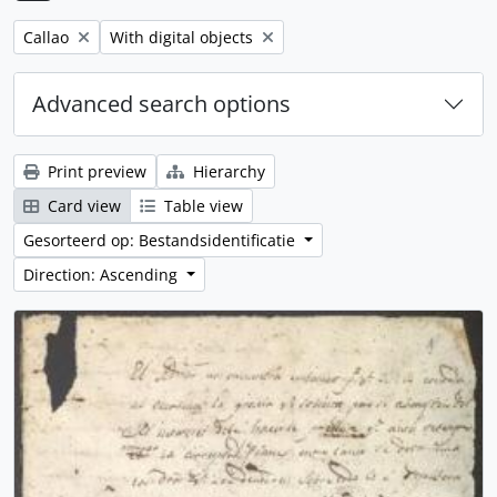
Remove filter:
Remove filter:
Callao
With digital objects
Advanced search options
Print preview
Hierarchy
Card view
Table view
Gesorteerd op: Bestandsidentificatie
Direction: Ascending