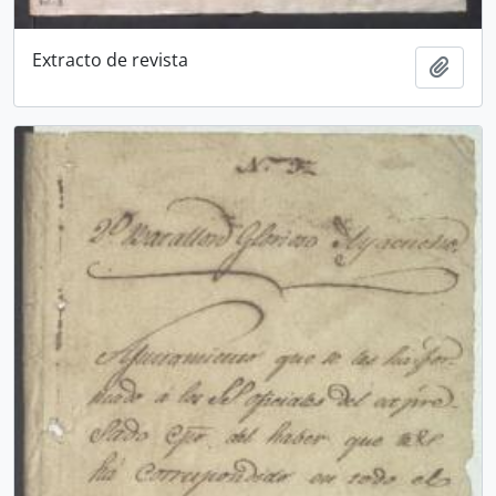
Extracto de revista
Add t