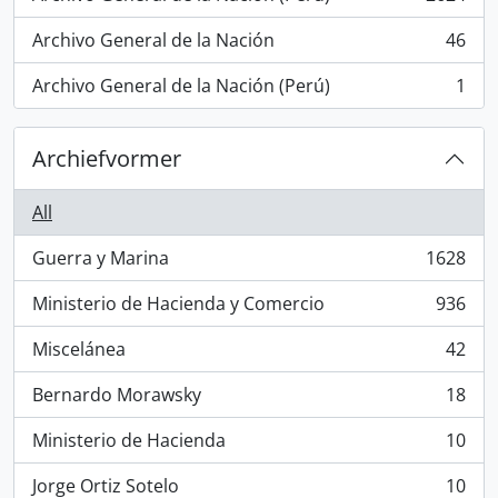
, 2624 results
Archivo General de la Nación
46
, 46 results
Archivo General de la Nación (Perú)
1
, 1 results
Archiefvormer
All
Guerra y Marina
1628
, 1628 results
Ministerio de Hacienda y Comercio
936
, 936 results
Miscelánea
42
, 42 results
Bernardo Morawsky
18
, 18 results
Ministerio de Hacienda
10
, 10 results
Jorge Ortiz Sotelo
10
, 10 results