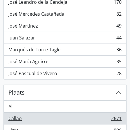
José Leandro de la Cendeja
170
, 170 results
José Mercedes Castañeda
82
, 82 results
José Martínez
49
, 49 results
Juan Salazar
44
, 44 results
Marqués de Torre Tagle
36
, 36 results
José María Aguirre
35
, 35 results
José Pascual de Vivero
28
, 28 results
Plaats
All
Callao
2671
, 2671 results