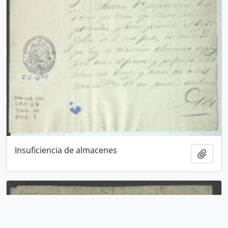
Insuficiencia de almacenes
Add t