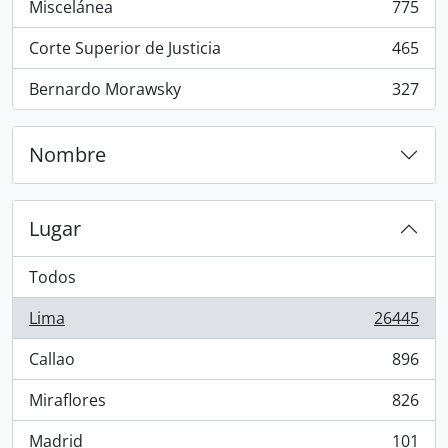
Miscelánea
775
, 775 resultados
Corte Superior de Justicia
465
, 465 resultados
Bernardo Morawsky
327
, 327 resultados
Nombre
Lugar
Todos
Lima
26445
, 26445 resultados
Callao
896
, 896 resultados
Miraflores
826
, 826 resultados
Madrid
101