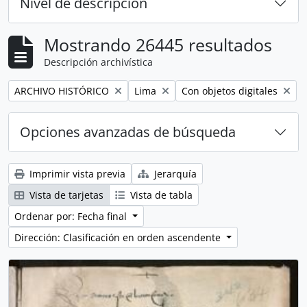
Nivel de descripción
Mostrando 26445 resultados
Descripción archivística
Remove filter:
Remove filter:
Remove filter:
ARCHIVO HISTÓRICO
Lima
Con objetos digitales
Opciones avanzadas de búsqueda
Imprimir vista previa
Jerarquía
Vista de tarjetas
Vista de tabla
Ordenar por: Fecha final
Dirección: Clasificación en orden ascendente