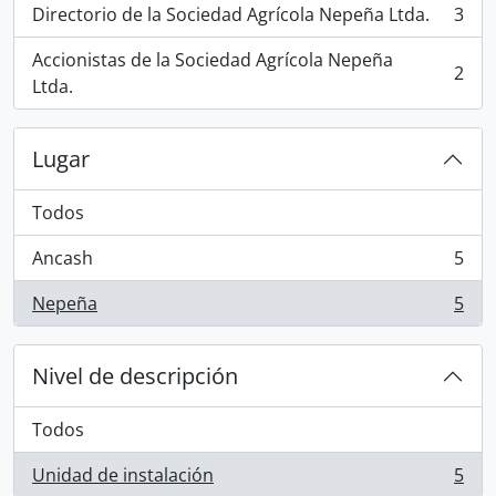
Directorio de la Sociedad Agrícola Nepeña Ltda.
3
, 3 resultados
Accionistas de la Sociedad Agrícola Nepeña
2
, 2 resultados
Ltda.
Lugar
Todos
Ancash
5
, 5 resultados
Nepeña
5
, 5 resultados
Nivel de descripción
Todos
Unidad de instalación
5
, 5 resultados