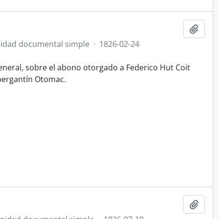
Añadi
idad documental simple
·
1826-02-24
eneral, sobre el abono otorgado a Federico Hut Coit
y bergantín Otomac.
Añadi