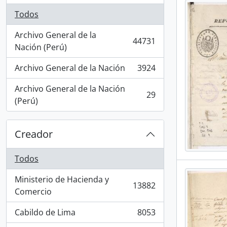
Todos
Archivo General de la
44731
, 44731 resultados
Nación (Perú)
Archivo General de la Nación
3924
, 3924 resultados
Archivo General de la Nación
29
, 29 resultados
(Perú)
Creador
Todos
Ministerio de Hacienda y
13882
, 13882 resultados
Comercio
Cabildo de Lima
8053
, 8053 resultados