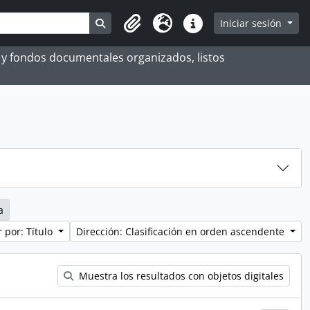
Search in browse page
Iniciar sesión
Portapapeles
Idioma
Enlaces rápidos
es y fondos documentales organizados, listos
a
 por: Título
Dirección: Clasificación en orden ascendente
Muestra los resultados con objetos digitales