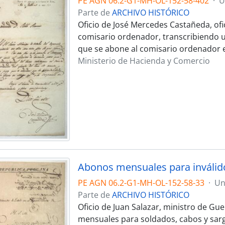
PE AGN 06.2-G1-MH-OL-152-58-402
·
U
Parte de
ARCHIVO HISTÓRICO
Oficio de José Mercedes Castañeda, ofi
comisario ordenador, transcribiendo una
que se abone al comisario ordenador 
Ministerio de Hacienda y Comercio
Abonos mensuales para inválid
PE AGN 06.2-G1-MH-OL-152-58-33
·
Un
Parte de
ARCHIVO HISTÓRICO
Oficio de Juan Salazar, ministro de Gu
mensuales para soldados, cabos y sarge