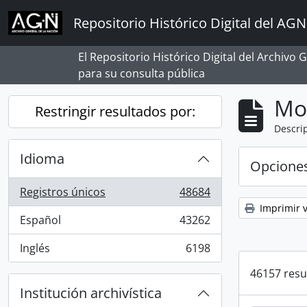
Skip to main content
Repositorio Histórico Digital del AGN
El Repositorio Histórico Digital del Archivo
para su consulta pública
Mo
Restringir resultados por:
Descrip
Idioma
Opcione
Registros únicos
48684
, 48684 resultados
Imprimir v
Español
43262
, 43262 resultados
Inglés
6198
, 6198 resultados
46157 resu
Institución archivística