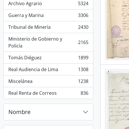
Archivo Agrario
5324
, 5324 resultados
Guerra y Marina
3306
, 3306 resultados
Tribunal de Minería
2430
, 2430 resultados
Ministerio de Gobierno y
2165
, 2165 resultados
Policía
Tomás Diéguez
1899
, 1899 resultados
Real Audiencia de Lima
1308
, 1308 resultados
Miscelánea
1238
, 1238 resultados
Real Renta de Correos
836
, 836 resultados
Nombre