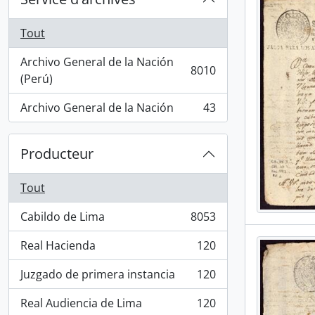
Tout
Archivo General de la Nación
8010
, 8010 résultats
(Perú)
Archivo General de la Nación
43
, 43 résultats
Producteur
Tout
Cabildo de Lima
8053
, 8053 résultats
Real Hacienda
120
, 120 résultats
Juzgado de primera instancia
120
, 120 résultats
Real Audiencia de Lima
120
, 120 résultats