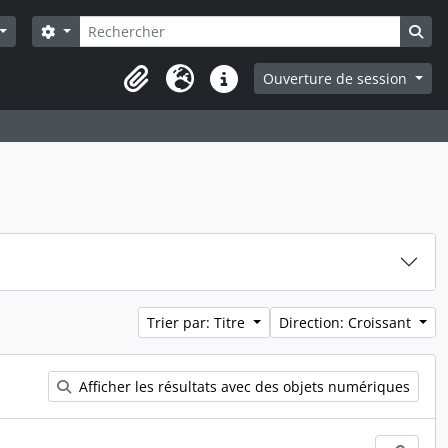
Rechercher
Search options
Sea
Ouverture de session
Presse-papier
Langue
Liens rapides
Trier par: Titre
Direction: Croissant
Afficher les résultats avec des objets numériques