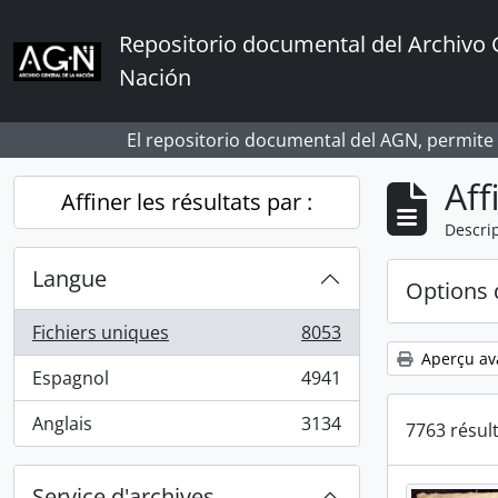
Skip to main content
Repositorio documental del Archivo 
Nación
El repositorio documental del AGN, permite
Aff
Affiner les résultats par :
Descrip
Langue
Options 
Fichiers uniques
8053
, 8053 résultats
Aperçu av
Espagnol
4941
, 4941 résultats
Anglais
3134
7763 résul
, 3134 résultats
Service d'archives