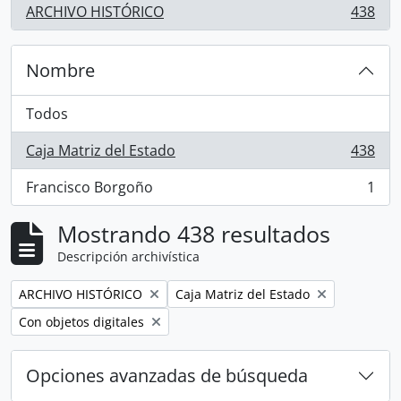
ARCHIVO HISTÓRICO
438
, 438 resultados
Nombre
Todos
Caja Matriz del Estado
438
, 438 resultados
Francisco Borgoño
1
, 1 resultados
Mostrando 438 resultados
Descripción archivística
Remove filter:
Remove filter:
ARCHIVO HISTÓRICO
Caja Matriz del Estado
Remove filter:
Con objetos digitales
Opciones avanzadas de búsqueda