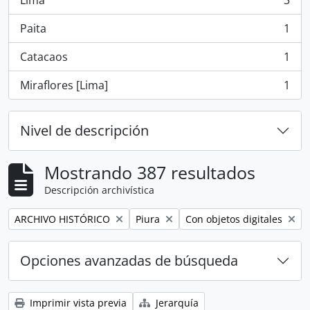
Lima
3
, 3 resultados
Paita
1
, 1 resultados
Catacaos
1
, 1 resultados
Miraflores [Lima]
1
, 1 resultados
Nivel de descripción
Mostrando 387 resultados
Descripción archivística
Remove filter:
Remove filter:
Remove filter:
ARCHIVO HISTÓRICO
Piura
Con objetos digitales
Opciones avanzadas de búsqueda
Imprimir vista previa
Jerarquía