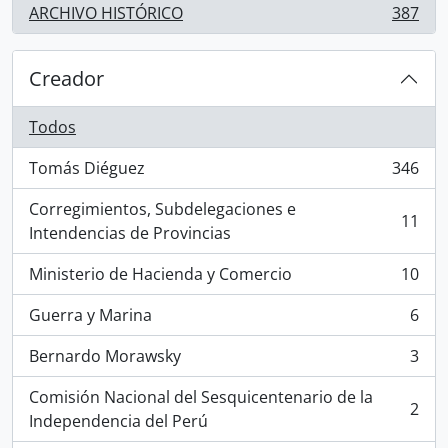
ARCHIVO HISTÓRICO
387
, 387 resultados
Creador
Todos
Tomás Diéguez
346
, 346 resultados
Corregimientos, Subdelegaciones e
11
, 11 resultados
Intendencias de Provincias
Ministerio de Hacienda y Comercio
10
, 10 resultados
Guerra y Marina
6
, 6 resultados
Bernardo Morawsky
3
, 3 resultados
Comisión Nacional del Sesquicentenario de la
2
, 2 resultados
Independencia del Perú