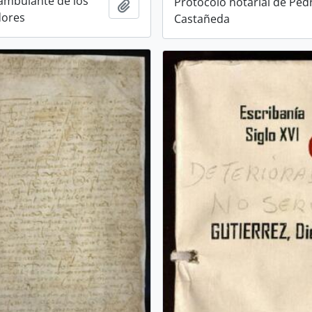
ambulante de los
Protocolo notarial de Ped
Añadir al portapapeles
dores
Castañeda