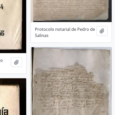
Protocolo notarial de Pedro de
Añadi
Salinas
go
Añadir al portapapeles