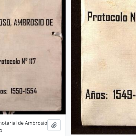
notarial de Ambrosio
Añadir al portapapeles
o