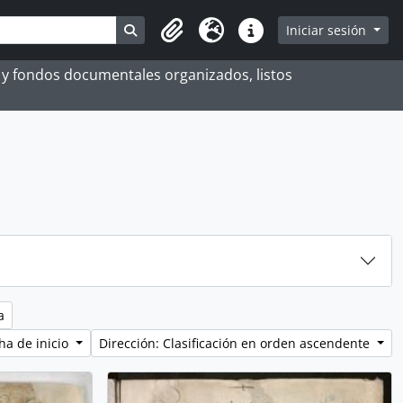
Search in browse page
Iniciar sesión
Portapapeles
Idioma
Enlaces rápidos
es y fondos documentales organizados, listos
a
ha de inicio
Dirección: Clasificación en orden ascendente