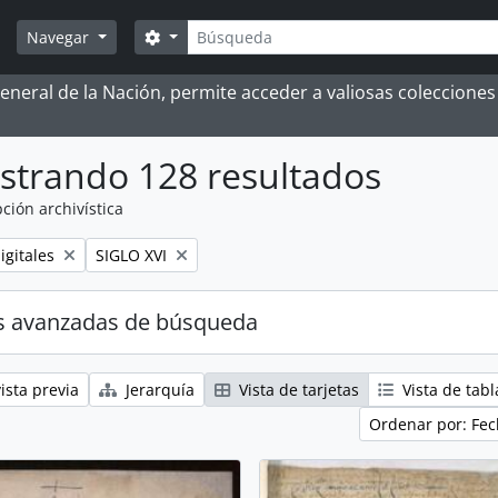
Búsqueda
Search options
Navegar
 General de la Nación, permite acceder a valiosas coleccion
strando 128 resultados
ción archivística
Remove filter:
igitales
SIGLO XVI
s avanzadas de búsqueda
ista previa
Jerarquía
Vista de tarjetas
Vista de tabl
Ordenar por: Fec