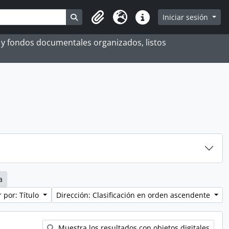
Search in browse page
Iniciar sesión
Portapapeles
Idioma
Enlaces rápidos
es y fondos documentales organizados, listos
a
 por: Título
Dirección: Clasificación en orden ascendente
Muestra los resultados con objetos digitales