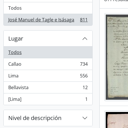
Todos
José Manuel de Tagle e Isásaga
811
, 811 resultados
Lugar
Todos
Callao
734
, 734 resultados
Lima
556
, 556 resultados
Bellavista
12
, 12 resultados
[Lima]
1
, 1 resultados
Nivel de descripción