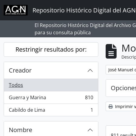
Skip to main content
Repositorio Histórico Digital del AGN
El Repositorio Histórico Digital del Archivo
para su consulta pública
Mo
Restringir resultados por:
Descrip
Creador
Remove filter:
José Manuel d
Todos
Opcione
Guerra y Marina
810
, 810 resultados
Imprimir v
Cabildo de Lima
1
, 1 resultados
Nombre
811 result