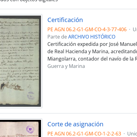
Certificación
PE AGN 06.2-G1-GM-CO-4-3-77-406
·
U
Parte de
ARCHIVO HISTÓRICO
Certificación expedida por José Manuel
de Real Hacienda y Marina, acreditando
Miangolarra, contador del navío de la 
Guerra y Marina
Corte de asignación
PE AGN 06.2-G1-GM-CO-1-2-2-63
·
Uni