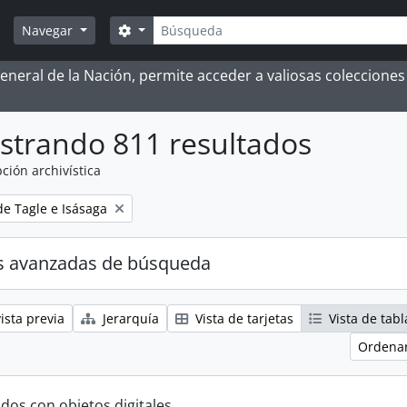
Búsqueda
Search options
Navegar
 General de la Nación, permite acceder a valiosas coleccion
strando 811 resultados
ción archivística
e Tagle e Isásaga
s avanzadas de búsqueda
ista previa
Jerarquía
Vista de tarjetas
Vista de tabl
Ordenar
ados con objetos digitales