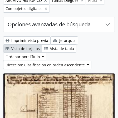
Remove filter:
Remove filter:
Remove filter:
ARCHIVO HISTÓRICO
Tomás Diéguez
Piura
Remove filter:
Con objetos digitales
Opciones avanzadas de búsqueda
Imprimir vista previa
Jerarquía
Vista de tarjetas
Vista de tabla
Ordenar por: Título
Dirección: Clasificación en orden ascendente