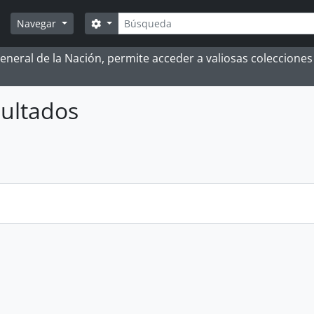
Búsqueda
Search options
Navegar
 General de la Nación, permite acceder a valiosas coleccion
ultados