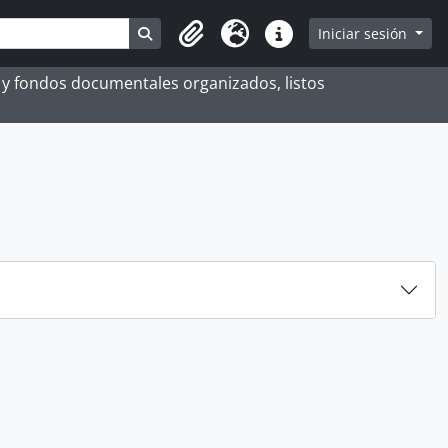
Search in browse page
Iniciar sesión
Portapapeles
Idioma
Enlaces rápidos
es y fondos documentales organizados, listos