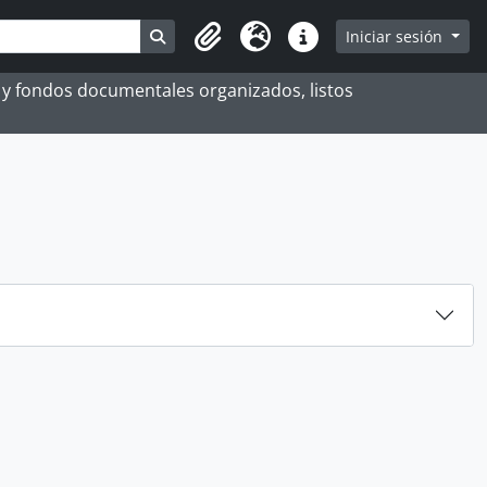
Search in browse page
Iniciar sesión
Portapapeles
Idioma
Enlaces rápidos
es y fondos documentales organizados, listos