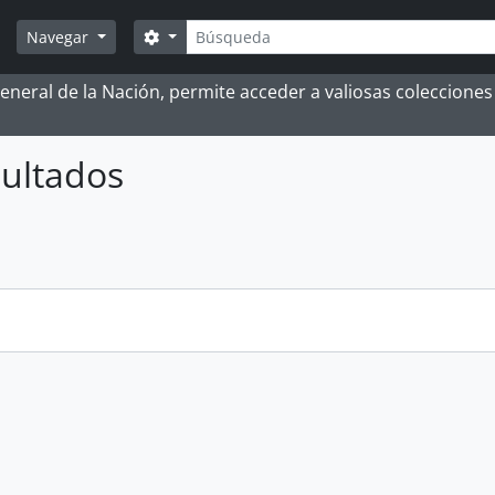
Búsqueda
Search options
Navegar
 General de la Nación, permite acceder a valiosas coleccion
ultados