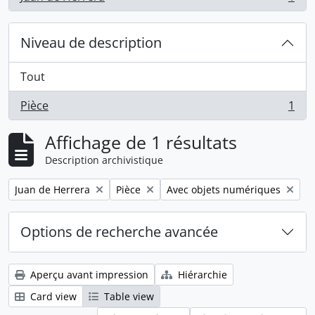
, 1 résultats
Niveau de description
Tout
Pièce
1
, 1 résultats
Affichage de 1 résultats
Description archivistique
Remove filter:
Remove filter:
Remove filter:
Juan de Herrera
Pièce
Avec objets numériques
Options de recherche avancée
Aperçu avant impression
Hiérarchie
Card view
Table view