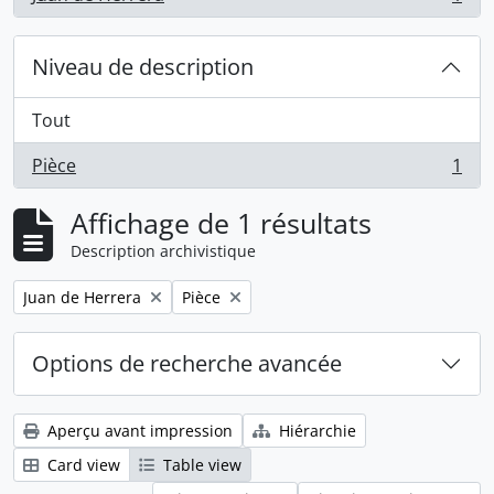
, 1 résultats
Niveau de description
Tout
Pièce
1
, 1 résultats
Affichage de 1 résultats
Description archivistique
Remove filter:
Remove filter:
Juan de Herrera
Pièce
Options de recherche avancée
Aperçu avant impression
Hiérarchie
Card view
Table view