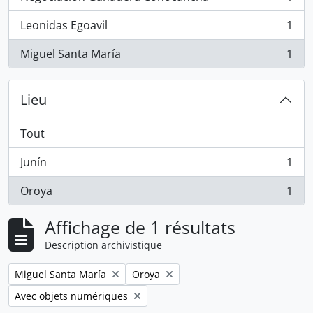
, 1 résultats
Leonidas Egoavil
1
, 1 résultats
Miguel Santa María
1
, 1 résultats
Lieu
Tout
Junín
1
, 1 résultats
Oroya
1
, 1 résultats
Affichage de 1 résultats
Description archivistique
Remove filter:
Remove filter:
Miguel Santa María
Oroya
Remove filter:
Avec objets numériques