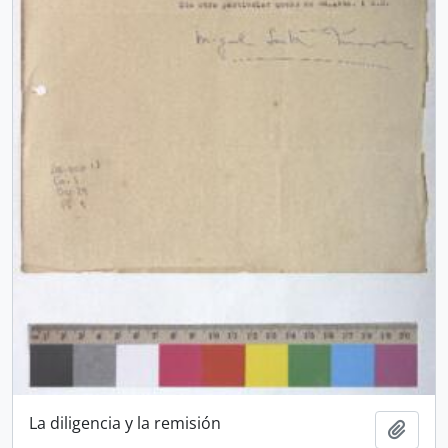
La diligencia y la remisión
Ajout