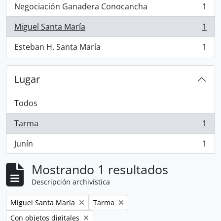
Negociación Ganadera Conocancha
1
, 1 resultados
Miguel Santa María
1
, 1 resultados
Esteban H. Santa María
1
, 1 resultados
Lugar
Todos
Tarma
1
, 1 resultados
Junín
1
, 1 resultados
Mostrando 1 resultados
Descripción archivística
Remove filter:
Remove filter:
Miguel Santa María
Tarma
Remove filter:
Con objetos digitales