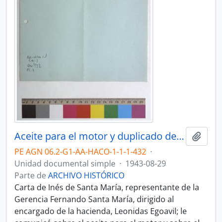
Aceite para el motor y duplicado de la factura de coca
Añadi
PE AGN 06.2-G1-AA-HACO-1-1-1-432
·
Unidad documental simple
·
1943-08-29
Parte de
ARCHIVO HISTÓRICO
Carta de Inés de Santa María, representante de la
Gerencia Fernando Santa María, dirigido al
encargado de la hacienda, Leonidas Egoavil; le