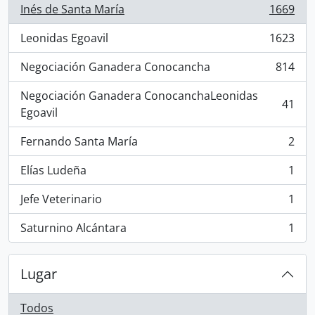
Inés de Santa María
1669
, 1669 resultados
Leonidas Egoavil
1623
, 1623 resultados
Negociación Ganadera Conocancha
814
, 814 resultados
Negociación Ganadera ConocanchaLeonidas
41
, 41 resultados
Egoavil
Fernando Santa María
2
, 2 resultados
Elías Ludeña
1
, 1 resultados
Jefe Veterinario
1
, 1 resultados
Saturnino Alcántara
1
, 1 resultados
Lugar
Todos