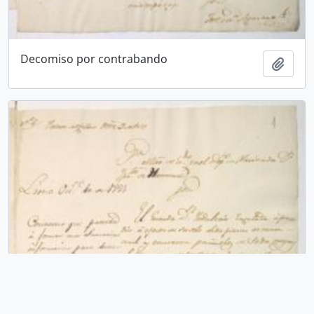
Decomiso por contrabando
Añadi