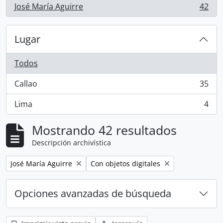
José María Aguirre
42
, 42 resultados
Lugar
Todos
Callao
35
, 35 resultados
Lima
4
, 4 resultados
Mostrando 42 resultados
Descripción archivística
Remove filter:
Remove filter:
José María Aguirre
Con objetos digitales
Opciones avanzadas de búsqueda