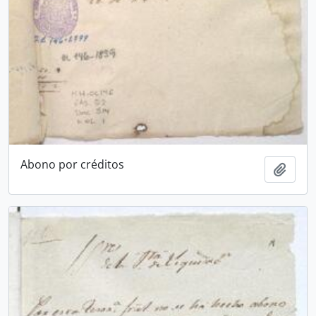
Abono por créditos
Añadi