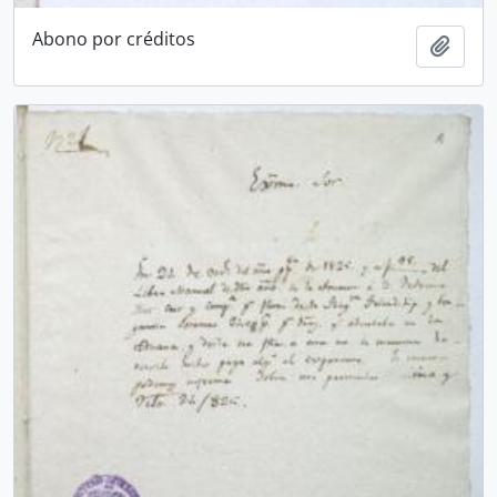
Abono por créditos
Añadi