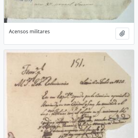
Acensos militares
Añadi