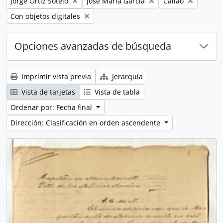
Remove filter:
Remove filter:
Remove filter:
Jorge Ortiz Sotelo
José María García
Callao
Remove filter:
Con objetos digitales
Opciones avanzadas de búsqueda
Imprimir vista previa
Jerarquía
Vista de tarjetas
Vista de tabla
Ordenar por: Fecha final
Dirección: Clasificación en orden ascendente