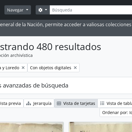
Búsqueda
Search options
Navegar
 General de la Nación, permite acceder a valiosas coleccion
strando 480 resultados
ción archivística
Remove filter:
a y Loredo
Con objetos digitales
s avanzadas de búsqueda
ista previa
Jerarquía
Vista de tarjetas
Vista de tabl
Ordenar por: I