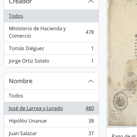
Creador
Todos
Ministerio de Hacienda y
478
, 478 resultados
Comercio
Tomás Diéguez
1
, 1 resultados
Jorge Ortiz Sotelo
1
, 1 resultados
Nombre
Todos
José de Larrea y Loredo
480
, 480 resultados
Hipólito Unanue
38
, 38 resultados
Juan Salazar
37
Pago de gra
, 37 resultados