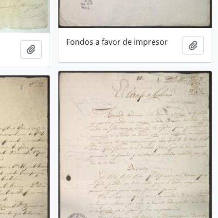
Fondos a favor de impresor
Añadi
Añadir al portapapeles