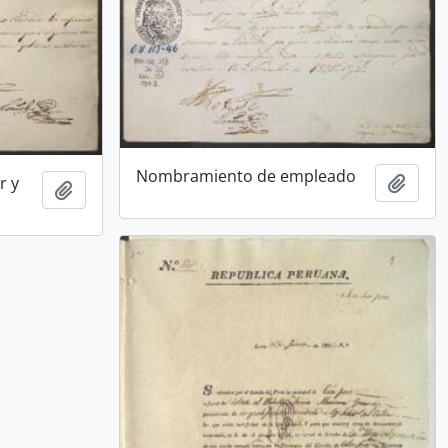
Nombramiento de empleado
Añadi
r y
Añadir al portapapeles