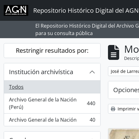
Skip to main content
Repositorio Histórico Digital del AGN
El Repositorio Histórico Digital del Archivo
para su consulta pública
Mo
Restringir resultados por:
Descrip
Institución archivística
Remove filter:
José de Larre
Todos
Opcione
Archivo General de la Nación
440
, 440 resultados
(Perú)
Imprimir v
Archivo General de la Nación
40
, 40 resultados