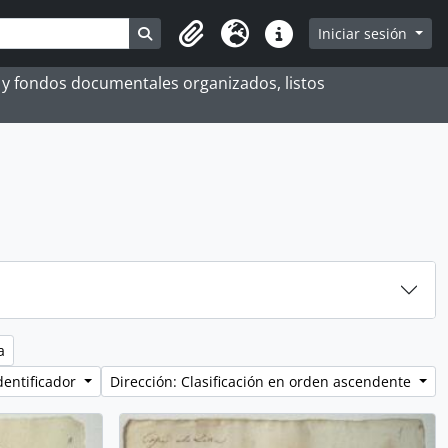
Search in browse page
Iniciar sesión
Portapapeles
Idioma
Enlaces rápidos
es y fondos documentales organizados, listos
a
dentificador
Dirección: Clasificación en orden ascendente