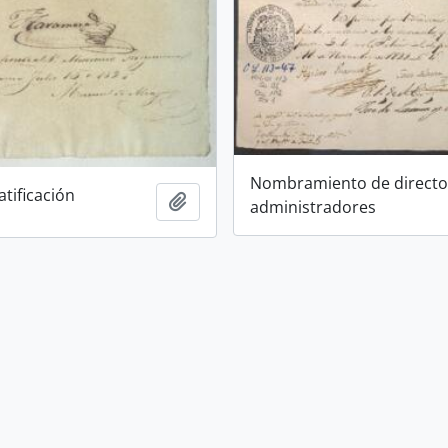
Nombramiento de directo
tificación
Añadir al portapapeles
administradores