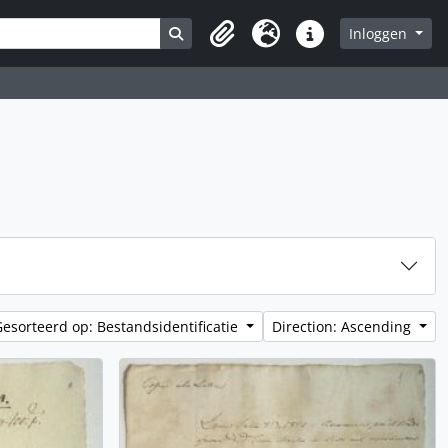
Search in browse page
Inloggen
Clipboard
Taal
Quick links
Gesorteerd op: Bestandsidentificatie
Direction: Ascending