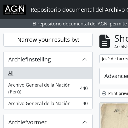
Skip to main content
Repositorio documental del Archivo 
El repositorio documental del AGN, permite
Sho
Narrow your results by:
Archivi
Archiefinstelling
Remove filter:
José de Larre
All
Advanced
Archivo General de la Nación
440
, 440 results
(Perú)
Print prev
Archivo General de la Nación
40
, 40 results
Archiefvormer