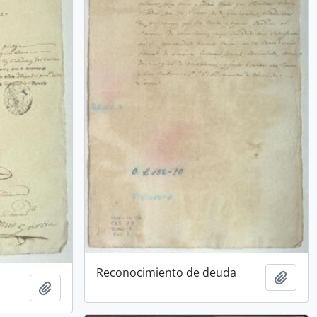
Reconocimiento de deuda
Add t
Add to clipboard