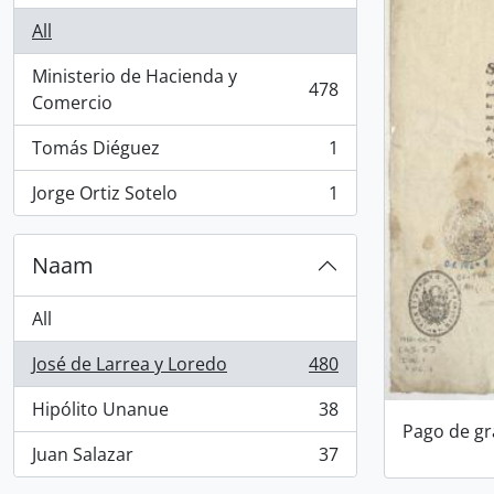
All
Ministerio de Hacienda y
478
, 478 results
Comercio
Tomás Diéguez
1
, 1 results
Jorge Ortiz Sotelo
1
, 1 results
Naam
All
José de Larrea y Loredo
480
, 480 results
Hipólito Unanue
38
, 38 results
Pago de gra
Juan Salazar
37
, 37 results