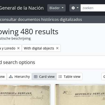
zoeken
General de la Nación
Search options
Blader
 consultar documentos históricos digitalizados
wing 480 results
stische beschrijving
Remove filter:
a y Loredo
With digital objects
 search options
iew
Hierarchy
Card view
Table view