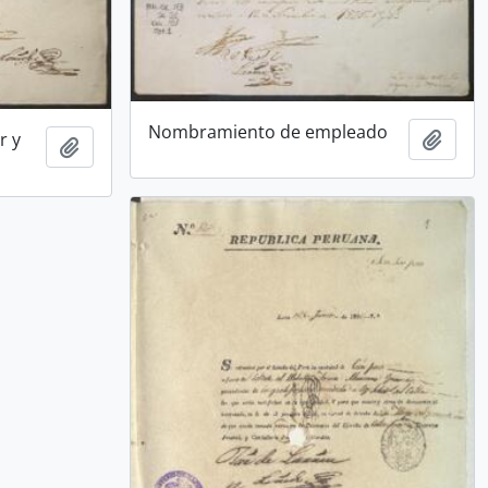
Nombramiento de empleado
Add t
r y
Add to clipboard