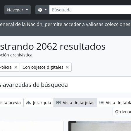
Búsqueda
Search options
Navegar
 General de la Nación, permite acceder a valiosas coleccion
strando 2062 resultados
ción archivística
Remove filter:
Policía
Con objetos digitales
s avanzadas de búsqueda
ista previa
Jerarquía
Vista de tarjetas
Vista de tabl
Ordenar