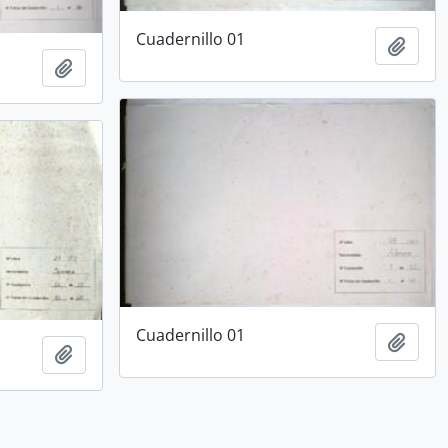
Cuadernillo 01
Añadi
Añadir al portapapeles
Cuadernillo 01
Añadi
Añadir al portapapeles