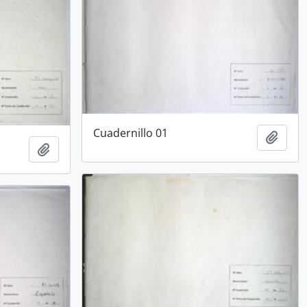
Cuadernillo 01
Añadi
Añadir al portapapeles