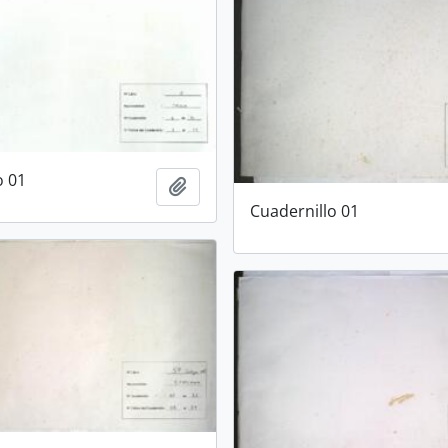
o 01
Añadir al portapapeles
Cuadernillo 01