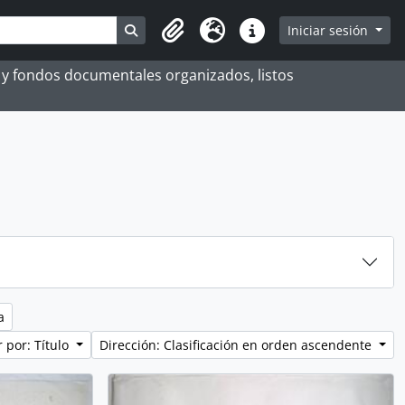
Search in browse page
Iniciar sesión
Portapapeles
Idioma
Enlaces rápidos
es y fondos documentales organizados, listos
a
 por: Título
Dirección: Clasificación en orden ascendente