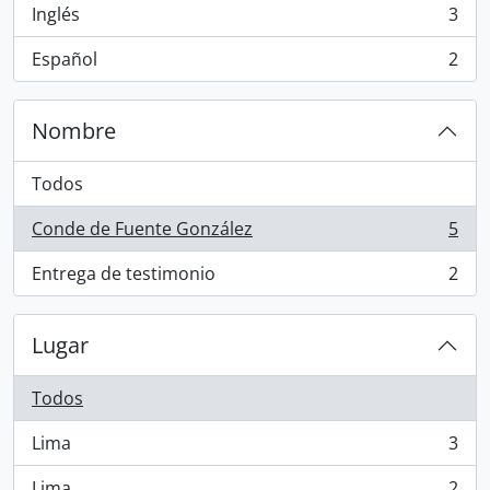
Inglés
3
, 3 resultados
Español
2
, 2 resultados
Nombre
Todos
Conde de Fuente González
5
, 5 resultados
Entrega de testimonio
2
, 2 resultados
Lugar
Todos
Lima
3
, 3 resultados
Lima
2