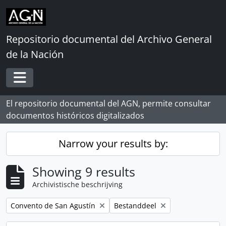
Skip to main content
Repositorio documental del Archivo General
de la Nación
Toggle navigation
El repositorio documental del AGN, permite consultar
documentos históricos digitalizados
Narrow your results by:
Showing 9 results
Archivistische beschrijving
Remove filter:
Remove filter:
Convento de San Agustín
Bestanddeel