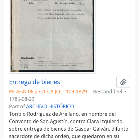
Entrega de bienes
Add t
PE AGN 06.2-G1-CA-JO-1-109-1829
·
Bestanddeel
·
1785-08-23
Part of
ARCHIVO HISTÓRICO
Toribio Rodríguez de Arellano, en nombre del
Convento de San Agustín, contra Clara Izquierdo,
sobre entrega de bienes de Gaspar Galván, difunto
sacerdote de dicha orden, que quedaron en su