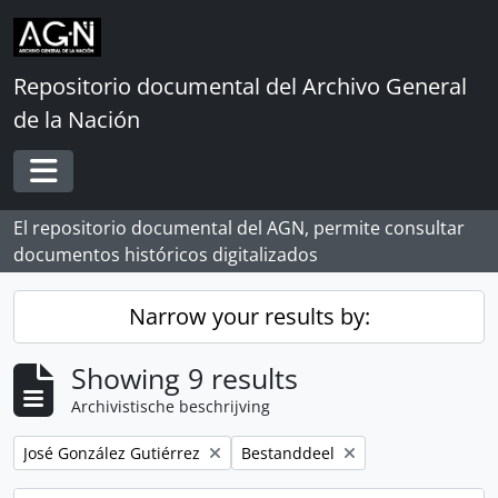
Skip to main content
Repositorio documental del Archivo General
de la Nación
Toggle navigation
El repositorio documental del AGN, permite consultar
documentos históricos digitalizados
Narrow your results by:
Showing 9 results
Archivistische beschrijving
Remove filter:
Remove filter:
José González Gutiérrez
Bestanddeel