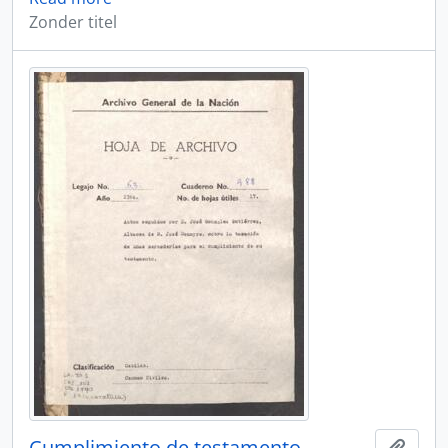
Zonder titel
Cumplimiento de testamento
Add t