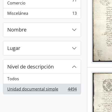
71
, 71 resultados
Comercio
Miscelánea
13
, 13 resultados
Nombre
Lugar
Nivel de descripción
Todos
Unidad documental simple
4494
, 4494 resultados