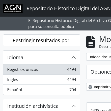
Skip to main content
Repositorio Histórico Digital del AGN
El Repositorio Histórico Digital del Archivo
para su consulta pública
Mo
Restringir resultados por:
Descrip
Idioma
Remove filter:
Unidad docum
Registros únicos
4494
Opcione
, 4494 resultados
Inglés
4494
, 4494 resultados
Imprimir v
Español
704
, 704 resultados
Institución archivística
4428 resul