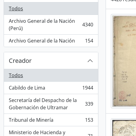
Todos
Archivo General de la Nación
4340
, 4340 resultados
(Perú)
Archivo General de la Nación
154
, 154 resultados
Creador
Todos
Cabildo de Lima
1944
, 1944 resultados
Secretaría del Despacho de la
339
, 339 resultados
Gobernación de Ultramar
Tribunal de Minería
153
, 153 resultados
Ministerio de Hacienda y