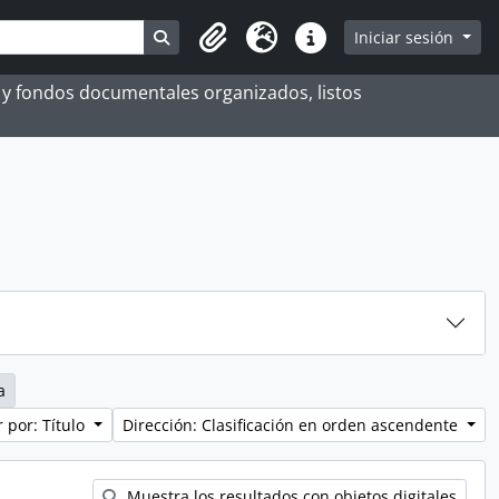
Search in browse page
Iniciar sesión
Portapapeles
Idioma
Enlaces rápidos
es y fondos documentales organizados, listos
a
 por: Título
Dirección: Clasificación en orden ascendente
Muestra los resultados con objetos digitales