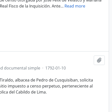
de censo otorgada por José Félix de Velasco y Mariana
Real Fisco de la Inquisición. Ante
…
Read more
Añadi
d documental simple
·
1792-01-10
iraldo, albacea de Pedro de Cusquisiban, solicita
itio impuesto a censo perpetuo, perteneciente al
lica del Cabildo de Lima.