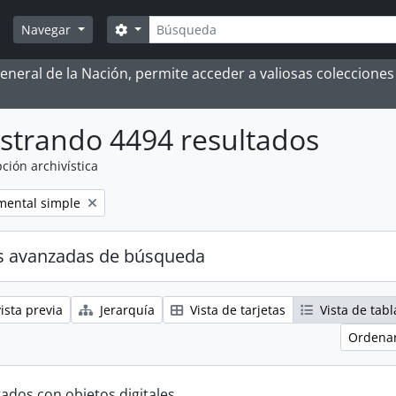
Búsqueda
Search options
Navegar
 General de la Nación, permite acceder a valiosas coleccion
strando 4494 resultados
ción archivística
ental simple
s avanzadas de búsqueda
ista previa
Jerarquía
Vista de tarjetas
Vista de tabl
Ordenar
tados con objetos digitales