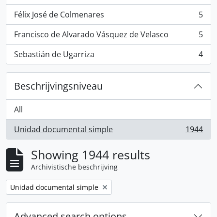
Félix José de Colmenares
5
, 5 results
Francisco de Alvarado Vásquez de Velasco
5
, 5 results
Sebastián de Ugarriza
4
, 4 results
Beschrijvingsniveau
All
Unidad documental simple
1944
, 1944 results
Showing 1944 results
Archivistische beschrijving
Remove filter:
Unidad documental simple
Advanced search options