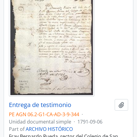
Entrega de testimonio
Add t
PE AGN 06.2-G1-CA-AD-3-9-344
·
Unidad documental simple
·
1791-09-06
Part of
ARCHIVO HISTÓRICO
Fray Bernardo Rueda, rector del Colegio de San