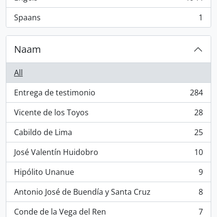
, 1944 results
Spaans
1
, 1 results
Naam
All
Entrega de testimonio
284
, 284 results
Vicente de los Toyos
28
, 28 results
Cabildo de Lima
25
, 25 results
José Valentín Huidobro
10
, 10 results
Hipólito Unanue
9
, 9 results
Antonio José de Buendía y Santa Cruz
8
, 8 results
Conde de la Vega del Ren
7
, 7 results