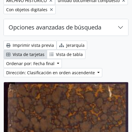
Remove filter:
Remove filter:
ARCHIVO HISTÓRICO
unidad documental compuesto
Remove filter:
Con objetos digitales
Opciones avanzadas de búsqueda
Imprimir vista previa
Jerarquía
Vista de tarjetas
Vista de tabla
Ordenar por: Fecha final
Dirección: Clasificación en orden ascendente