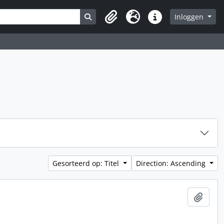
Search in browse page
Inloggen
Clipboard
Taal
Quick links
Gesorteerd op: Titel
Direction: Ascending
Add t