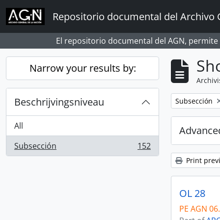
Skip to main content
Repositorio documental del Archivo 
El repositorio documental del AGN, permite
Sho
Narrow your results by:
Archivi
Beschrijvingsniveau
Remove filter:
Subsección
All
Advanced
Subsección
152
, 152 results
Print prev
OL 28
PE AGN 06