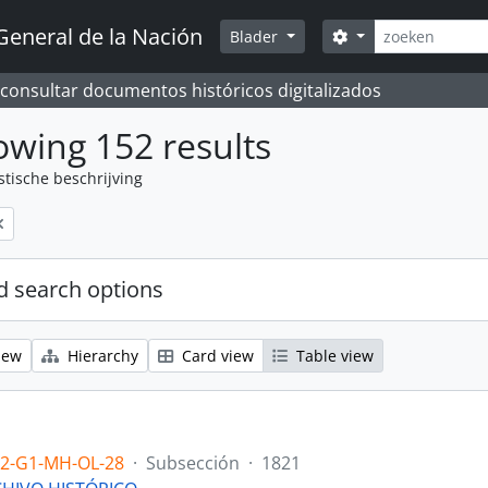
zoeken
General de la Nación
Search options
Blader
 consultar documentos históricos digitalizados
wing 152 results
stische beschrijving
 search options
iew
Hierarchy
Card view
Table view
.2-G1-MH-OL-28
·
Subsección
·
1821