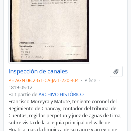
Inspección de canales
Ajout
PE AGN 06.2-G1-CA-JA-1-220-404
·
Pièce
·
1819-05-12
Fait partie de
ARCHIVO HISTÓRICO
Francisco Moreyra y Matute, teniente coronel del
Regimiento de Chancay, contador del tribunal de
Cuentas, regidor perpetuo y juez de aguas de Lima,
sobre visita de la acequia principal del valle de
Huatica, para la limpieza de su cauce y arreglo de