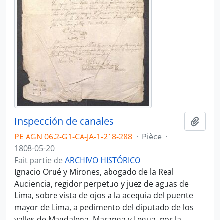
Inspección de canales
Ajout
PE AGN 06.2-G1-CA-JA-1-218-288
·
Pièce
·
1808-05-20
Fait partie de
ARCHIVO HISTÓRICO
Ignacio Orué y Mirones, abogado de la Real
Audiencia, regidor perpetuo y juez de aguas de
Lima, sobre vista de ojos a la acequia del puente
mayor de Lima, a pedimento del diputado de los
valles de Magdalena, Maranga y Legua, por la