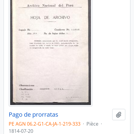
Pago de prorratas
Ajout
PE AGN 06.2-G1-CA-JA-1-219-333
·
Pièce
·
1814-07-20