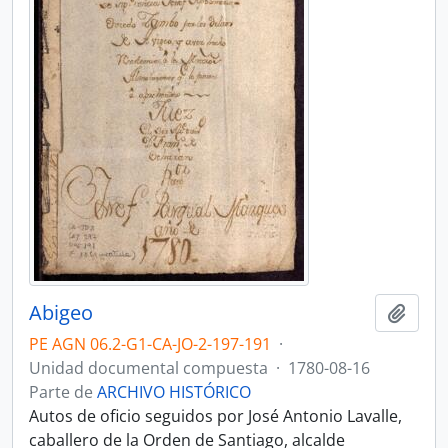
Abigeo
Añadi
PE AGN 06.2-G1-CA-JO-2-197-191
·
Unidad documental compuesta
·
1780-08-16
Parte de
ARCHIVO HISTÓRICO
Autos de oficio seguidos por José Antonio Lavalle,
caballero de la Orden de Santiago, alcalde