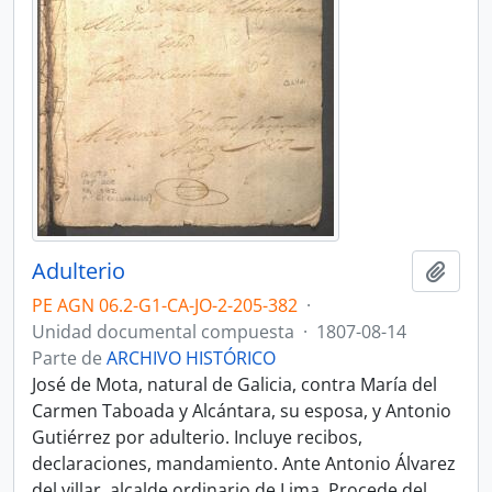
Adulterio
Añadi
PE AGN 06.2-G1-CA-JO-2-205-382
·
Unidad documental compuesta
·
1807-08-14
Parte de
ARCHIVO HISTÓRICO
José de Mota, natural de Galicia, contra María del
Carmen Taboada y Alcántara, su esposa, y Antonio
Gutiérrez por adulterio. Incluye recibos,
declaraciones, mandamiento. Ante Antonio Álvarez
del villar, alcalde ordinario de Lima. Procede del