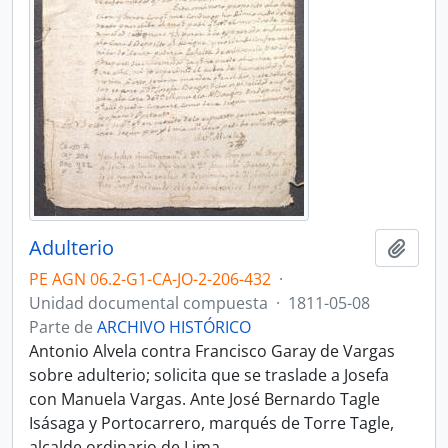
Adulterio
Añadi
PE AGN 06.2-G1-CA-JO-2-206-432
·
Unidad documental compuesta
·
1811-05-08
Parte de
ARCHIVO HISTÓRICO
Antonio Alvela contra Francisco Garay de Vargas
sobre adulterio; solicita que se traslade a Josefa
con Manuela Vargas. Ante José Bernardo Tagle
Isásaga y Portocarrero, marqués de Torre Tagle,
alcalde ordinario de Lima.