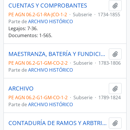
CUENTAS Y COMPROBANTES
Añadi
PE AGN 06.2-G1-RA-JCO-1-2
·
Subserie
·
1734-1855
Parte de
ARCHIVO HISTÓRICO
Legajos: 7-36.
Documentos: 1-565.
MAESTRANZA, BATERÍA Y FUNDICIÓN
Añadi
PE AGN 06.2-G1-GM-CO-2-2
·
Subserie
·
1783-1806
Parte de
ARCHIVO HISTÓRICO
ARCHIVO
Añadi
PE AGN 06.2-G1-GM-CO-1-2
·
Subserie
·
1789-1824
Parte de
ARCHIVO HISTÓRICO
CONTADURÍA DE RAMOS Y ARBTRIOS
Añadi