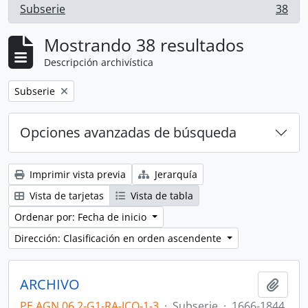
Subserie
38
, 38 resultados
Mostrando 38 resultados
Descripción archivística
Remove filter:
Subserie
Opciones avanzadas de búsqueda
Imprimir vista previa
Jerarquía
Vista de tarjetas
Vista de tabla
Ordenar por: Fecha de inicio
Dirección: Clasificación en orden ascendente
ARCHIVO
Añadi
PE AGN 06.2-G1-RA-JCO-1-3
·
Subserie
·
1666-1844