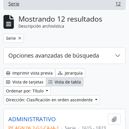
Serie
12
, 12 resultados
Mostrando 12 resultados
Descripción archivística
Remove filter:
Serie
Opciones avanzadas de búsqueda
Imprimir vista previa
Jerarquía
Vista de tarjetas
Vista de tabla
Ordenar por: Título
Dirección: Clasificación en orden ascendente
ADMINISTRATIVO
Añadi
PE AGN 06.2-G1-CA-JA-1
·
Serie
·
1615 - 1823