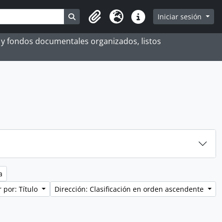
Search in browse page
Iniciar sesión
Portapapeles
Idioma
Enlaces rápidos
es y fondos documentales organizados, listos
a
 por: Título
Dirección: Clasificación en orden ascendente