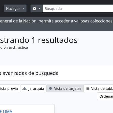
Búsqueda
Search options
Navegar
 General de la Nación, permite acceder a valiosas coleccion
strando 1 resultados
ción archivística
s avanzadas de búsqueda
ista previa
Jerarquía
Vista de tarjetas
Vista de tabl
Ordenar
E LIMA