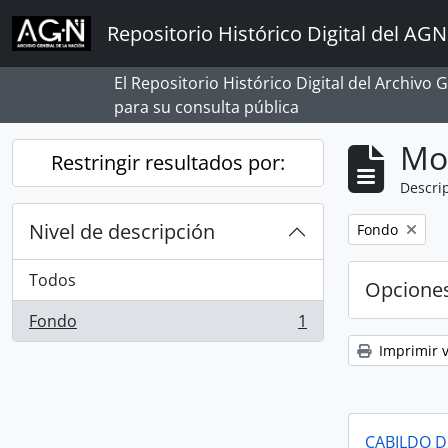
Skip to main content
Repositorio Histórico Digital del AGN
El Repositorio Histórico Digital del Archivo
para su consulta pública
Mo
Restringir resultados por:
Descrip
Nivel de descripción
Remove filter:
Fondo
Todos
Opcione
Fondo
1
, 1 resultados
Imprimir v
CABILDO D