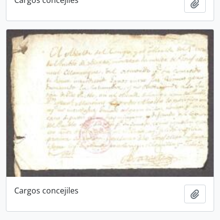
Cargos concejiles
Añadi
Cargos concejiles
Añadi