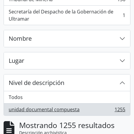
, 136 resultados
Secretaría del Despacho de la Gobernación de
1
, 1 resultados
Ultramar
Nombre
Lugar
Nivel de descripción
Todos
unidad documental compuesta
1255
, 1255 resultados
Mostrando 1255 resultados
Descripción archivística