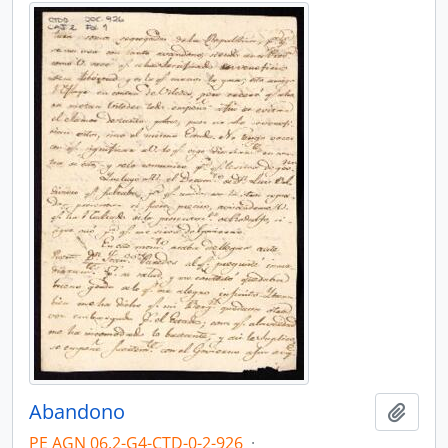
Abandono
Añadi
PE AGN 06.2-G4-CTD-0-2-926
·