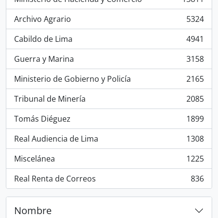
, 13811 resultados
Archivo Agrario
5324
, 5324 resultados
Cabildo de Lima
4941
, 4941 resultados
Guerra y Marina
3158
, 3158 resultados
Ministerio de Gobierno y Policía
2165
, 2165 resultados
Tribunal de Minería
2085
, 2085 resultados
Tomás Diéguez
1899
, 1899 resultados
Real Audiencia de Lima
1308
, 1308 resultados
Miscelánea
1225
, 1225 resultados
Real Renta de Correos
836
, 836 resultados
Nombre