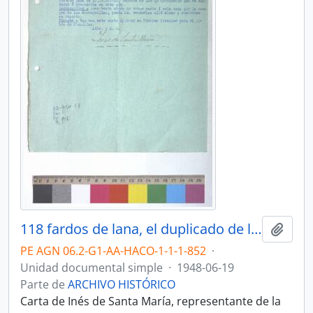
118 fardos de lana, el duplicado de la factura y los timbres fiscales para el libro de planillas
Añadi
PE AGN 06.2-G1-AA-HACO-1-1-1-852
·
Unidad documental simple
·
1948-06-19
Parte de
ARCHIVO HISTÓRICO
Carta de Inés de Santa María, representante de la