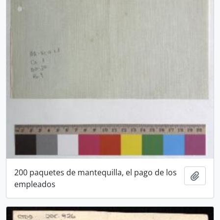
200 paquetes de mantequilla, el pago de los
Añadi
empleados