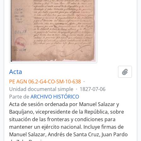
Acta
Añadi
PE AGN 06.2-G4-CO-SM-10-638
·
Unidad documental simple
·
1827-07-06
Parte de
ARCHIVO HISTÓRICO
Acta de sesión ordenada por Manuel Salazar y
Baquíjano, vicepresidente de la República, sobre
situación de las fronteras y condiciones para
mantener un ejército nacional. Incluye firmas de
Manuel Salazar, Andrés de Santa Cruz, Juan Pardo