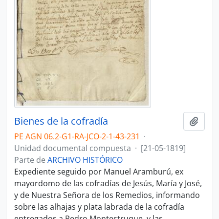
Bienes de la cofradía
Añadi
PE AGN 06.2-G1-RA-JCO-2-1-43-231
·
Unidad documental compuesta
·
[21-05-1819]
Parte de
ARCHIVO HISTÓRICO
Expediente seguido por Manuel Aramburú, ex
mayordomo de las cofradías de Jesús, María y José,
y de Nuestra Señora de los Remedios, informando
sobre las alhajas y plata labrada de la cofradía
entregados a Pedro Montestruque, y las