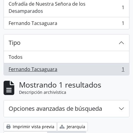
Cofradía de Nuestra Señora de los
1
, 1 resultados
Desamparados
Fernando Tacsaguara
1
, 1 resultados
Tipo
Todos
Fernando Tacsaguara
1
, 1 resultados
Mostrando 1 resultados
Descripción archivística
Opciones avanzadas de búsqueda
Imprimir vista previa
Jerarquía