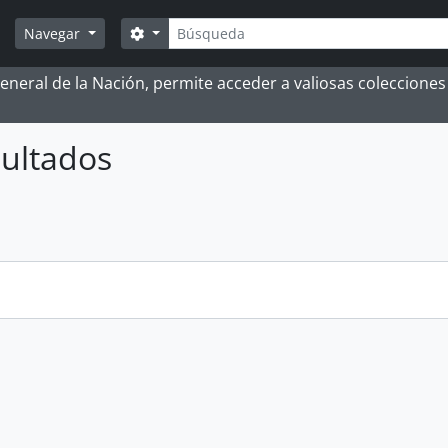
Búsqueda
Search options
Navegar
 General de la Nación, permite acceder a valiosas coleccion
ultados