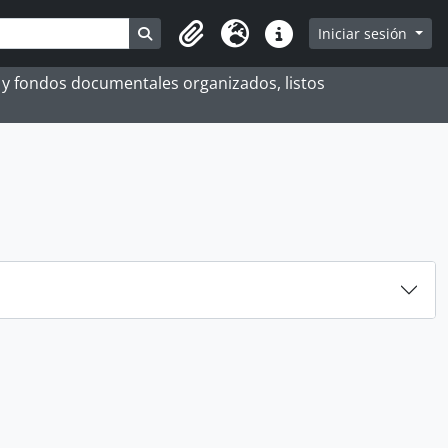
Search in browse page
Iniciar sesión
Portapapeles
Idioma
Enlaces rápidos
es y fondos documentales organizados, listos