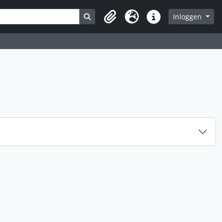
Search in browse page
Inloggen
Clipboard
Taal
Quick links