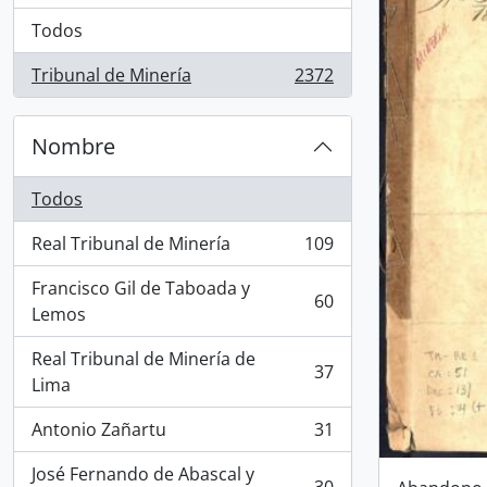
Todos
Tribunal de Minería
2372
, 2372 resultados
Nombre
Todos
Real Tribunal de Minería
109
, 109 resultados
Francisco Gil de Taboada y
60
, 60 resultados
Lemos
Real Tribunal de Minería de
37
, 37 resultados
Lima
Antonio Zañartu
31
, 31 resultados
José Fernando de Abascal y