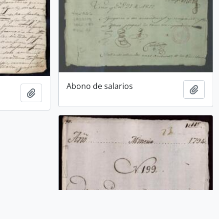
Abono de salarios
Añadi
Añadir al portapapeles