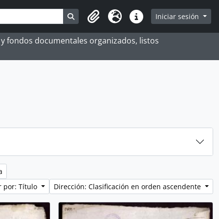
Search in browse page
Iniciar sesión
Portapapeles
Idioma
Enlaces rápidos
es y fondos documentales organizados, listos
a
 por: Título
Dirección: Clasificación en orden ascendente