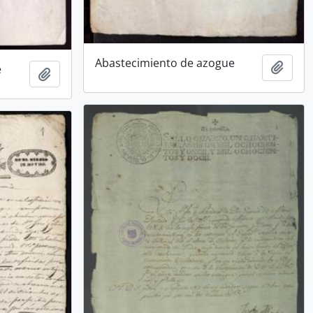
Abastecimiento de azogue
Añadi
e
Añadir al portapapeles