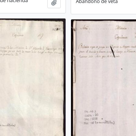
de hacienda
Abandono de veta
Añadir al portapapeles