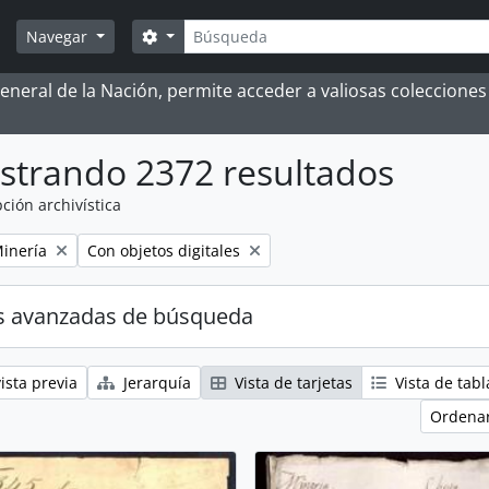
Búsqueda
Search options
Navegar
 General de la Nación, permite acceder a valiosas coleccion
strando 2372 resultados
ción archivística
Remove filter:
Minería
Con objetos digitales
s avanzadas de búsqueda
ista previa
Jerarquía
Vista de tarjetas
Vista de tabl
Ordenar