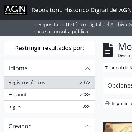
Skip to main content
Repositorio Histórico Digital del AGN
El Repositorio Histórico Digital del Archivo
para su consulta pública
Mo
Restringir resultados por:
Descrip
Idioma
Remove filter:
Tribunal de 
Registros únicos
2372
Opcione
, 2372 resultados
Español
2083
, 2083 resultados
Imprimir v
Inglés
289
, 289 resultados
Creador