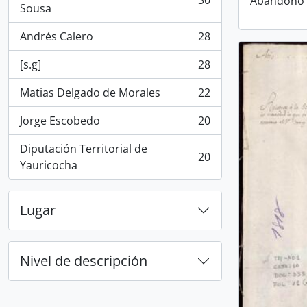
30
Abandono 
, 30 resultados
Sousa
Andrés Calero
28
, 28 resultados
[s.g]
28
, 28 resultados
Matias Delgado de Morales
22
, 22 resultados
Jorge Escobedo
20
, 20 resultados
Diputación Territorial de
20
, 20 resultados
Yauricocha
Lugar
Nivel de descripción