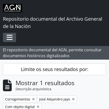
Skip to main content
Repositorio documental del Archivo General
de la Nación
Toggle navigation
El repositorio documental del AGN, permite consultar
documentos históricos digitalizados
Limite os seus resultados por:
Mostrar 1 resultados
Descrição arquivística
Remover filtro:
Remover filtro:
Corregimientos
José Alejandro Jayo
Remover filtro:
Com objeto digital