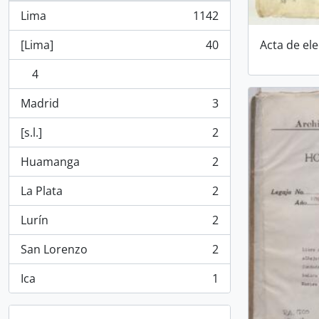
Lima
1142
, 1142 resultados
[Lima]
40
Acta de el
, 40 resultados
4
, 4 resultados
Madrid
3
, 3 resultados
[s.l.]
2
, 2 resultados
Huamanga
2
, 2 resultados
La Plata
2
, 2 resultados
Lurín
2
, 2 resultados
San Lorenzo
2
, 2 resultados
Ica
1
, 1 resultados