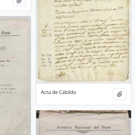
Añadir al portapapeles
Acta de Cabildo
Añadi