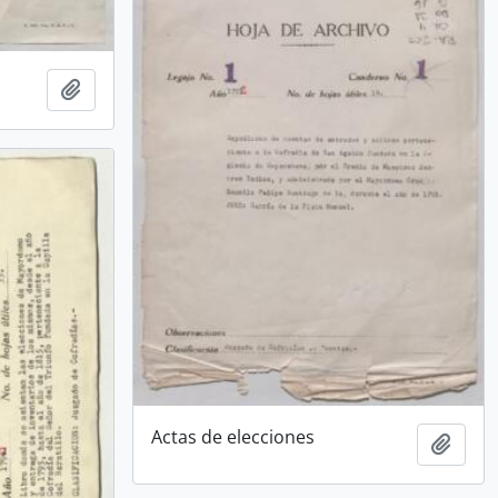
Añadir al portapapeles
Actas de elecciones
Añadi