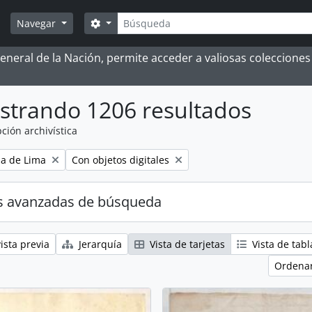
Búsqueda
Search options
Navegar
 General de la Nación, permite acceder a valiosas coleccion
strando 1206 resultados
ción archivística
Remove filter:
ia de Lima
Con objetos digitales
s avanzadas de búsqueda
ista previa
Jerarquía
Vista de tarjetas
Vista de tabl
Ordenar