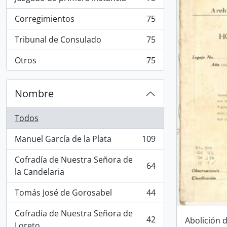
, 75 resultados
Corregimientos
75
, 75 resultados
Tribunal de Consulado
75
, 75 resultados
Otros
75
, 75 resultados
Nombre
Todos
Manuel García de la Plata
109
, 109 resultados
Cofradía de Nuestra Señora de
64
, 64 resultados
la Candelaria
Tomás José de Gorosabel
44
, 44 resultados
Cofradía de Nuestra Señora de
42
Abolición 
, 42 resultados
Loreto