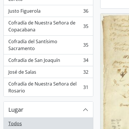
Justo Figuerola
36
, 36 resultados
Cofradía de Nuestra Señora de
35
, 35 resultados
Copacabana
Cofradía del Santísimo
35
, 35 resultados
Sacramento
Cofradía de San Joaquín
34
, 34 resultados
José de Salas
32
, 32 resultados
Cofradía de Nuestra Señora del
31
, 31 resultados
Rosario
Lugar
Todos