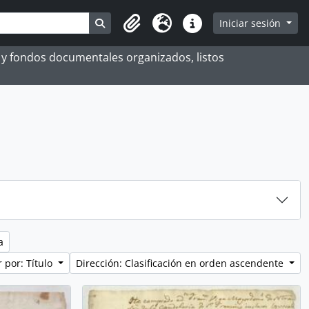
Search in browse page
Iniciar sesión
Portapapeles
Idioma
Enlaces rápidos
es y fondos documentales organizados, listos
a
 por: Título
Dirección: Clasificación en orden ascendente