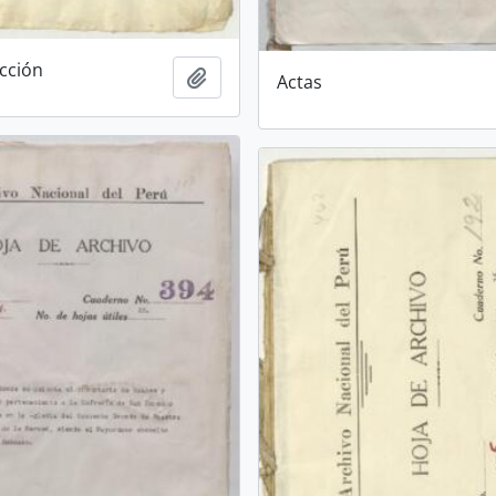
ección
Añadir al portapapeles
Actas