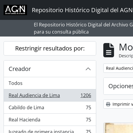
Skip to main content
Repositorio Histórico Digital del AGN
El Repositorio Histórico Digital del Archivo
para su consulta pública
Mo
Restringir resultados por:
Descrip
Creador
Remove filter:
Real Audienc
Todos
Opcione
Real Audiencia de Lima
1206
, 1206 resultados
Imprimir v
Cabildo de Lima
75
, 75 resultados
Real Hacienda
75
, 75 resultados
Juzgado de primera instancia
75