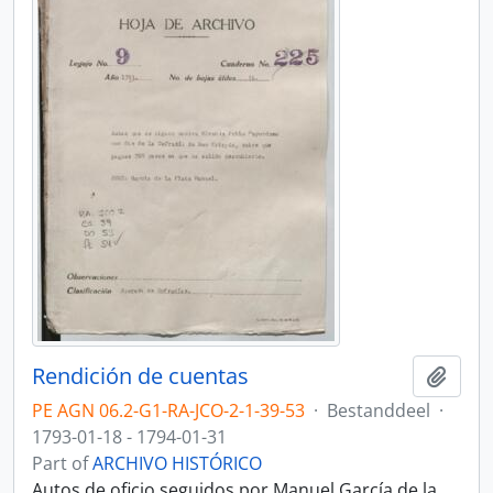
Rendición de cuentas
Add t
PE AGN 06.2-G1-RA-JCO-2-1-39-53
·
Bestanddeel
·
1793-01-18 - 1794-01-31
Part of
ARCHIVO HISTÓRICO
Autos de oficio seguidos por Manuel García de la