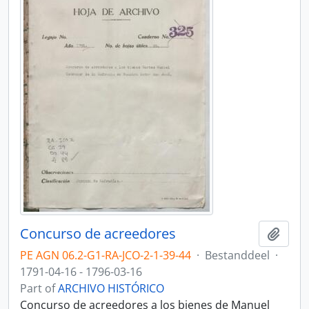
Concurso de acreedores
Add t
PE AGN 06.2-G1-RA-JCO-2-1-39-44
·
Bestanddeel
·
1791-04-16 - 1796-03-16
Part of
ARCHIVO HISTÓRICO
Concurso de acreedores a los bienes de Manuel