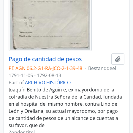
Pago de cantidad de pesos
Add t
PE AGN 06.2-G1-RA-JCO-2-1-39-48
·
Bestanddeel
·
1791-11-05 - 1792-08-13
Part of
ARCHIVO HISTÓRICO
Joaquín Benito de Aguirre, ex mayordomo de la
cofradía de Nuestra Señora de la Caridad, fundada
en el hospital del mismo nombre, contra Lino de
León y Orellana, su actual mayordomo, por pago
de cantidad de pesos de un alcance de cuentas a
su favor, que de
Zonder titel